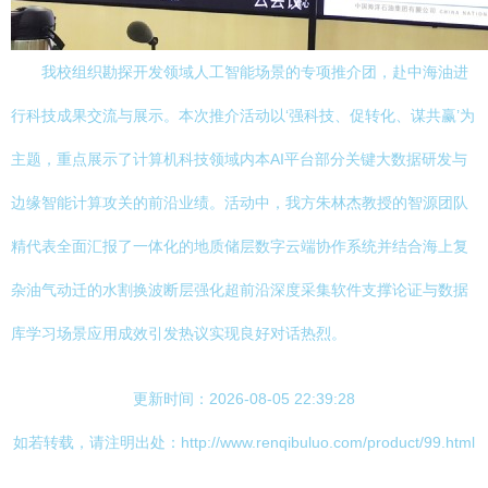
我校组织勘探开发领域人工智能场景的专项推介团，赴中海油进
行科技成果交流与展示。本次推介活动以‘强科技、促转化、谋共赢’为
主题，重点展示了计算机科技领域内本AI平台部分关键大数据研发与
边缘智能计算攻关的前沿业绩。活动中，我方朱林杰教授的智源团队
精代表全面汇报了一体化的地质储层数字云端协作系统并结合海上复
杂油气动迁的水割换波断层强化超前沿深度采集软件支撑论证与数据
库学习场景应用成效引发热议实现良好对话热烈。
更新时间：2026-08-05 22:39:28
如若转载，请注明出处：http://www.renqibuluo.com/product/99.html