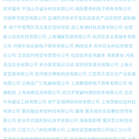
技术服务
平顶山市诚乐科技有限公司
南阳爱便利电子商务有限公司
济南希亮商贸有限公司
盐城经济技术开发区晶茗农产品经营部
摄制服
务
南宁市青秀区高乐美百货经营部
浙江泰洲科技发展有限公司
合肥
族云信息科技有限公司
上海澜蒙贸易有限公司
杭州近多会展服务有限
公司
河南中创乐购电子商务有限公司
网络技术
苏州百合科技有限责
任公司
北京哎特商贸有限责任公司
信息技术咨询服务
周易算命
河南
圣品实业有限公司
承办展览展示活动
深圳创发基石有限公司
上海火
鸾贸易有限公司
郑州惠念网络科技有限公司
江苏郡天成文化产业发展
有限公司
沂南县广汇机械有限公司
上海耀易煜电子商务有限公司
电
梯制造
上海东峰实业有限公司
武汉罗斯蒙特测控技术有限公司
北京
中承建设工程有限公司
南宁妄域网络科技有限公司
上海罡晓信息科技
有限公司
重庆融达奇智科技有限公司
服饰
重庆福华实创餐饮管理有
限公司
新乡市武德利深孔技术有限公司
海南电影网
重庆贵尔科技有
限公司
江苏六六八科技有限公司
上海依诺宠物有限公司徐汇分公司