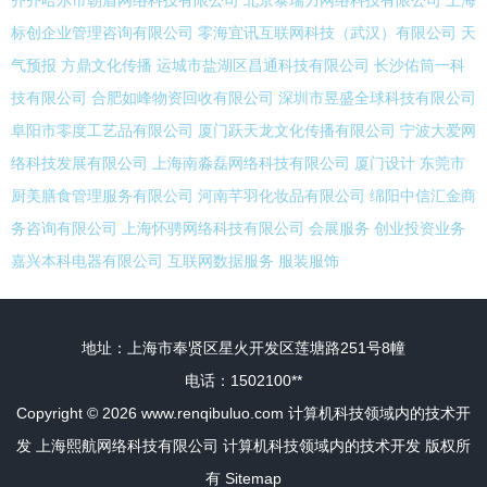
齐齐哈尔市朝盾网络科技有限公司
北京泰瑞力网络科技有限公司
上海
标创企业管理咨询有限公司
零海宜讯互联网科技（武汉）有限公司
天
气预报
方鼎文化传播
运城市盐湖区昌通科技有限公司
长沙佑筒一科
技有限公司
合肥如峰物资回收有限公司
深圳市昱盛全球科技有限公司
阜阳市零度工艺品有限公司
厦门跃天龙文化传播有限公司
宁波大爱网
络科技发展有限公司
上海南淼磊网络科技有限公司
厦门设计
东莞市
厨美膳食管理服务有限公司
河南芊羽化妆品有限公司
绵阳中信汇金商
务咨询有限公司
上海怀骋网络科技有限公司
会展服务
创业投资业务
嘉兴本科电器有限公司
互联网数据服务
服装服饰
地址：上海市奉贤区星火开发区莲塘路251号8幢
电话：1502100**
Copyright © 2026
www.renqibuluo.com
计算机科技领域内的技术开
发
上海熙航网络科技有限公司
计算机科技领域内的技术开发
版权所
有
Sitemap