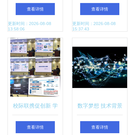
伸 AI科技2022年步
台式机 科技赋能高
查看详情
查看详情
入深水区的多维探
效办公，开启稳定
更新时间：2026-08-08
更新时间：2026-08-08
13:58:06
15:37:43
索
新纪元
校际联携促创新 学
数字梦想 技术背景
校赴中海油推介勘
与虚拟可视化融合
查看详情
查看详情