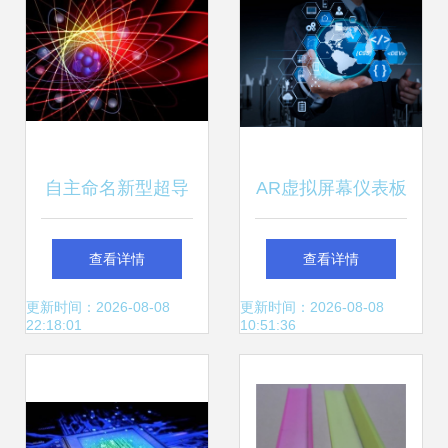
自主命名新型超导
AR虚拟屏幕仪表板
量子比特 中国量子
重塑项目管理的未
查看详情
查看详情
科技的全球里程碑
来科技
更新时间：2026-08-08
更新时间：2026-08-08
22:18:01
10:51:36