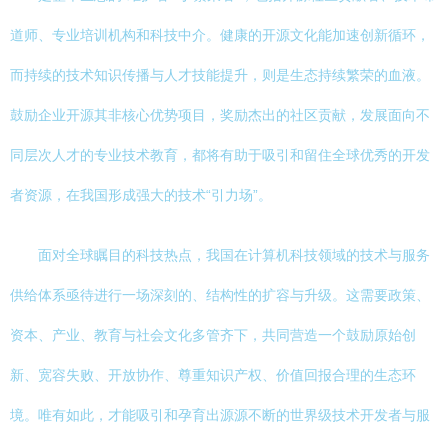
道师、专业培训机构和科技中介。健康的开源文化能加速创新循环，
而持续的技术知识传播与人才技能提升，则是生态持续繁荣的血液。
鼓励企业开源其非核心优势项目，奖励杰出的社区贡献，发展面向不
同层次人才的专业技术教育，都将有助于吸引和留住全球优秀的开发
者资源，在我国形成强大的技术“引力场”。
面对全球瞩目的科技热点，我国在计算机科技领域的技术与服务
供给体系亟待进行一场深刻的、结构性的扩容与升级。这需要政策、
资本、产业、教育与社会文化多管齐下，共同营造一个鼓励原始创
新、宽容失败、开放协作、尊重知识产权、价值回报合理的生态环
境。唯有如此，才能吸引和孕育出源源不断的世界级技术开发者与服