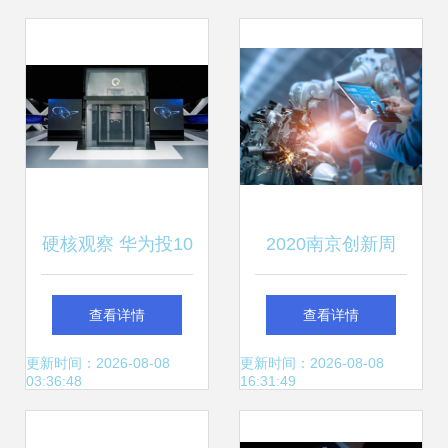
硬核观察 华为投10
2020南京创新周
亿美元研发汽车技
宁企“黑科技”让工
查看详情
查看详情
术，称自动驾驶超
业数字孪生从概念
更新时间：2026-08-08
更新时间：2026-08-08
03:36:48
16:31:49
特斯拉
变现实