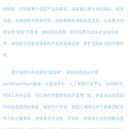
回报慢，但却是整个信息产业的基石。国家通过重大科技项目、税收
优惠、采购倾斜等政策引导，结合风险投资的长线支持，正在努力培
育这类“硬核”开发者。鼓励顶尖高校、科研院所与龙头企业深化合
作，推动前沿实验室成果向产业化加速迈进，是扩充此队伍的关键路
径。
是中间层与平台层的“赋能者”。这包括提供云计算
IaaS/PaaS/SaaS服务、大数据平台、人工智能开发平台、低代码/无
代码工具的企业。它们的作用是降低技术使用门槛，将复杂的底层能
力封装成易用的服务，赋能千行百业。我国已涌现出若干具有国际竞
争力的云服务商，但需要在专业性、开放性、对垂直行业的理解深度