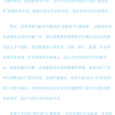
上继续加强。鼓励更多中小型、专注于特定技术栈或行业的“隐形冠
军”型服务商出现，能够丰富生态的多样性，满足差异化的市场需求。
再次，是应用层与解决方案层的“连接者”与“落地者”。这是将技术
价值最终兑现的关键一环。我们需要更多既懂技术又懂行业知识的复
合型人才与团队，他们能够深入制造业、金融、医疗、能源、农业等
实体经济领域，针对具体的业务痛点，设计并交付切实可行的数字
化、智能化解决方案。这类服务提供者的数量和质量，直接决定了技
术红利释放的广度与深度。加强产教融合，培养大批“技术+行业”的跨
界工程师与顾问，并鼓励科技企业设立专业服务部门或与行业集成商
深度合作，是扩大此队伍的有效方式。
是整个生态的“维护者”与“繁荣者”，包括开源社区贡献者、技术布