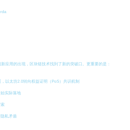
rda
等创新应用的出现，区块链技术找到了新的突破口。更重要的是：
展，以太坊2.0转向权益证明（PoS）共识机制
开始实际落地
探索
与隐私矛盾