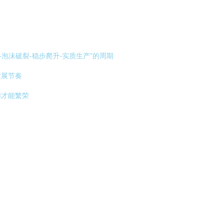
泡沫破裂-稳步爬升-实质生产”的周期
发展节奏
用才能繁荣