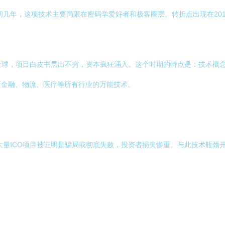
最初几年，这项技术主要局限在密码学爱好者和极客圈层。转折点出现在20
卷全球，项目白皮书层出不穷，资本疯狂涌入。这个时期的特点是：技术概
覆金融、物流、医疗等所有行业的万能技术。
。大量ICO项目被证明是骗局或彻底失败，投资者损失惨重。与此技术瓶